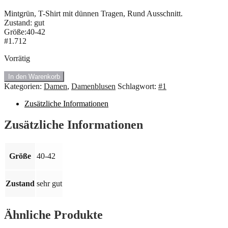
Mintgrün, T-Shirt mit dünnen Tragen, Rund Ausschnitt.
Zustand: gut
Größe:40-42
#1.712
Vorrätig
#1.712
In den Warenkorb
T-
Kategorien:
Damen
,
Damenblusen
Schlagwort:
#1
Shirt,
mintgrün.
Zusätzliche Informationen
Größe:
40-
Zusätzliche Informationen
42
🎈
Menge
Größe
40-42
Zustand
sehr gut
Ähnliche Produkte