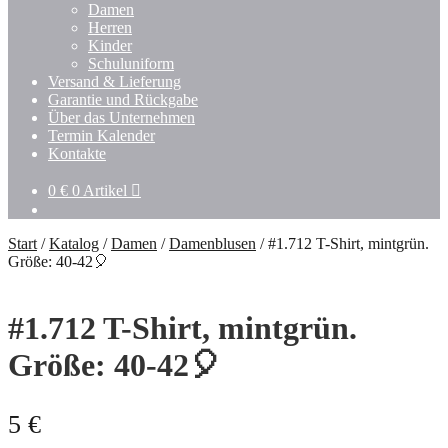
Damen
Herren
Kinder
Schuluniform
Versand & Lieferung
Garantie und Rückgabe
Über das Unternehmen
Termin Kalender
Kontakte
0
€
0 Artikel
Start
/
Katalog
/
Damen
/
Damenblusen
/
#1.712 T-Shirt, mintgrün.
Größe: 40-42🎈
#1.712 T-Shirt, mintgrün.
Größe: 40-42🎈
5
€