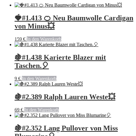
🍓#1.413 🍊 Neu Baumwolle Cardigan
von Minus💥
159
€
In den Warenkorb
🍇#1.438 Karierte Blazer mit
Taschen.🎈
9
€
In den Warenkorb
🍇#2.389 Ralph Lauren Weste💥
69
€
In den Warenkorb
🍇#2.352 Lang Pullover von Miss