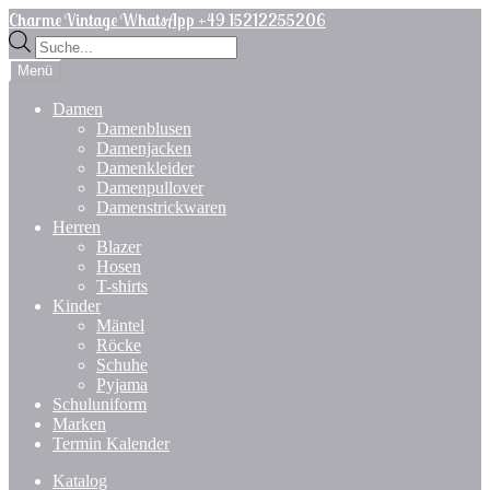
Zur
Zum
Charme Vintage WhatsApp +49 15212255206
Navigation
Inhalt
Products
springen
springen
search
Menü
Damen
Damenblusen
Damenjacken
Damenkleider
Damenpullover
Damenstrickwaren
Herren
Blazer
Hosen
T-shirts
Kinder
Mäntel
Röcke
Schuhe
Pyjama
Schuluniform
Marken
Termin Kalender
Katalog