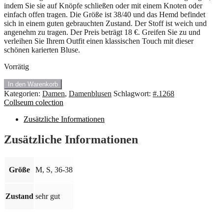
indem Sie sie auf Knöpfe schließen oder mit einem Knoten oder
einfach offen tragen. Die Größe ist 38/40 und das Hemd befindet
sich in einem guten gebrauchten Zustand. Der Stoff ist weich und
angenehm zu tragen. Der Preis beträgt 18 €. Greifen Sie zu und
verleihen Sie Ihrem Outfit einen klassischen Touch mit dieser
schönen karierten Bluse.
Vorrätig
#1.1268
In den Warenkorb
Hemd
Kategorien:
Damen
,
Damenblusen
Schlagwort:
#.1268
mit
Collseum colection
weiße
T-
Zusätzliche Informationen
Shirt
von
Zusätzliche Informationen
Collseum
colection.
Größe:
Größe
M, S, 36-38
36/S
🍇
💥
Zustand
sehr gut
Menge