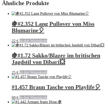
Ähnliche Produkte
🍇#2.352 Lang Pullover von Miss
Blumarine🎈
22
€
In den Warenkorb
🍇#1.72 Sakko/Blazer im britischen
Jagdstil von Dibari💥
25
€
In den Warenkorb
#1.457 Braun Tasche von Playlife🎈
69
€
In den Warenkorb