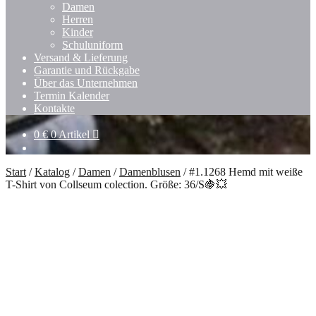
Damen
Herren
Kinder
Schuluniform
Versand & Lieferung
Garantie und Rückgabe
Über das Unternehmen
Termin Kalender
Kontakte
0
€
0 Artikel
Start
/
Katalog
/
Damen
/
Damenblusen
/
#1.1268 Hemd mit weiße
T-Shirt von Collseum colection. Größe: 36/S🍇💥