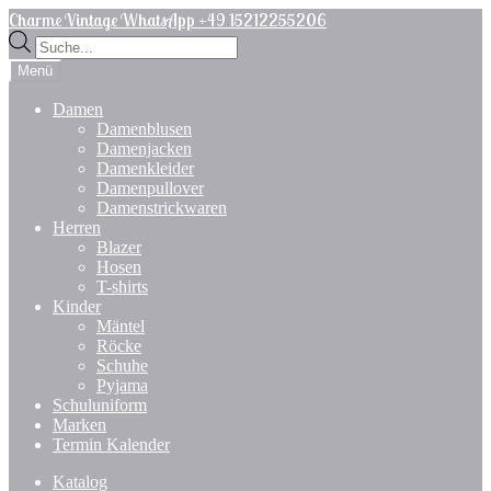
Zur
Zum
Charme Vintage WhatsApp +49 15212255206
Navigation
Inhalt
Products
springen
springen
search
Menü
Damen
Damenblusen
Damenjacken
Damenkleider
Damenpullover
Damenstrickwaren
Herren
Blazer
Hosen
T-shirts
Kinder
Mäntel
Röcke
Schuhe
Pyjama
Schuluniform
Marken
Termin Kalender
Katalog