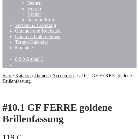
Damen
Herren
Kinder
Schuluniform
Versand & Lieferung
Garantie und Rückgabe
Über das Unternehmen
Termin Kalender
Kontakte
0
€
0 Artikel
Start
/
Katalog
/
Damen
/
Accessories
/
#10.1 GF FERRE goldene
Brillenfassung
#10.1 GF FERRE goldene
Brillenfassung
119
€