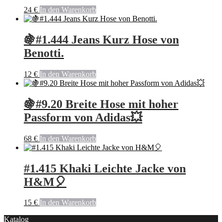
24
€
In den Warenkorb
🍇#1.444 Jeans Kurz Hose von
Benotti.
12
€
In den Warenkorb
🍇#9.20 Breite Hose mit hoher
Passform von Adidas💥
68
€
In den Warenkorb
#1.415 Khaki Leichte Jacke von
H&M🎈
15
€
In den Warenkorb
Katalog