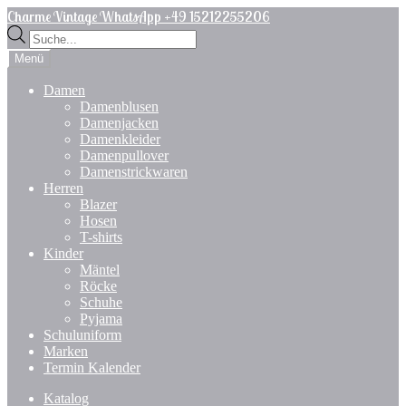
Zur
Zum
Charme Vintage WhatsApp +49 15212255206
Navigation
Inhalt
Products
springen
springen
search
Menü
Damen
Damenblusen
Damenjacken
Damenkleider
Damenpullover
Damenstrickwaren
Herren
Blazer
Hosen
T-shirts
Kinder
Mäntel
Röcke
Schuhe
Pyjama
Schuluniform
Marken
Termin Kalender
Katalog