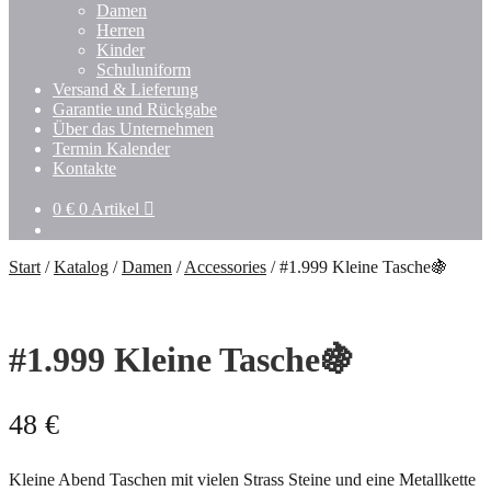
Damen
Herren
Kinder
Schuluniform
Versand & Lieferung
Garantie und Rückgabe
Über das Unternehmen
Termin Kalender
Kontakte
0
€
0 Artikel
Start
/
Katalog
/
Damen
/
Accessories
/
#1.999 Kleine Tasche🍇
#1.999 Kleine Tasche🍇
48
€
Kleine Abend Taschen mit vielen Strass Steine und eine Metallkette