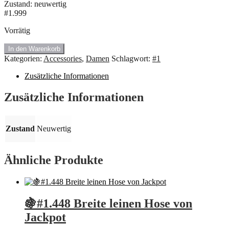
Zustand: neuwertig
#1.999
Vorrätig
#1.999
In den Warenkorb
Kleine
Kategorien:
Accessories
,
Damen
Schlagwort:
#1
Tasche
🍇
Zusätzliche Informationen
Menge
Zusätzliche Informationen
Zustand
Neuwertig
Ähnliche Produkte
🍇#1.448 Breite leinen Hose von
Jackpot