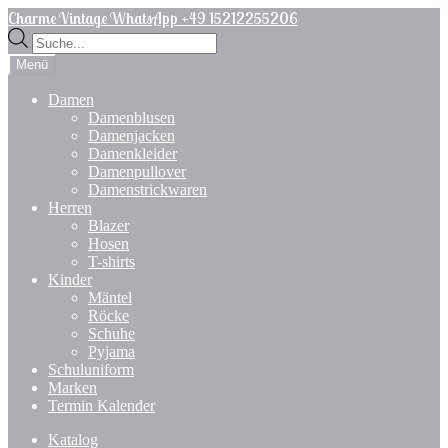
Zur
Zum
Charme Vintage WhatsApp +49 15212255206
Navigation
Inhalt
Products
springen
springen
search
Menü
Damen
Damenblusen
Damenjacken
Damenkleider
Damenpullover
Damenstrickwaren
Herren
Blazer
Hosen
T-shirts
Kinder
Mäntel
Röcke
Schuhe
Pyjama
Schuluniform
Marken
Termin Kalender
Katalog