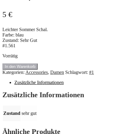
5
€
Leichter Sommer Schal.
Farbe: blau
Zustand: Sehr Gut
#1.561
Vorrätig
🍇
In den Warenkorb
#1.561
Kategorien:
Accessories
,
Damen
Schlagwort:
#1
Gestreiften
Sommer
Zusätzliche Informationen
Schal
💥
Zusätzliche Informationen
Menge
Zustand
sehr gut
Ähnliche Produkte