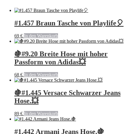
#1.457 Braun Tasche von Playlife🎈
69
€
In den Warenkorb
🍇#9.20 Breite Hose mit hoher
Passform von Adidas💥
68
€
In den Warenkorb
🍇#1.445 Versace Schwarzer Jeans
Hose.💥
89
€
In den Warenkorb
#1.442 Armani Jeans Hose.🍇