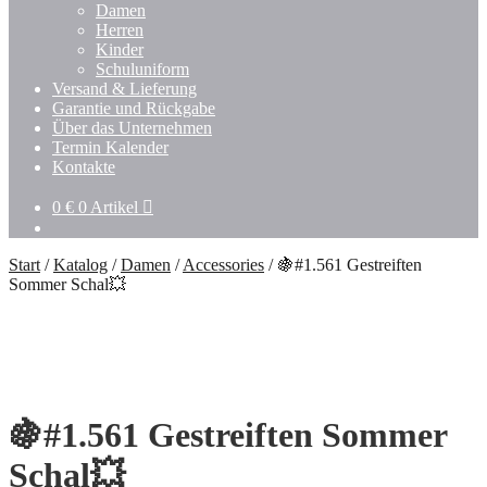
Damen
Herren
Kinder
Schuluniform
Versand & Lieferung
Garantie und Rückgabe
Über das Unternehmen
Termin Kalender
Kontakte
0
€
0 Artikel
Start
/
Katalog
/
Damen
/
Accessories
/
🍇#1.561 Gestreiften
Sommer Schal💥
🍇#1.561 Gestreiften Sommer
Schal💥