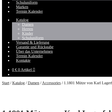
Schuluniform
Marken
Termin Kalender
Katalog
Damen
Herren
Kinder
Schuluniform
Versand & Lieferung
Garantie und Rückgabe
Über das Unternehmen
Termin Kalender
Kontakte
0
€
0 Artikel
Start
/
Katalog
/
Damen
/
Accessories
/
1.1801 Mütze von Karl Lagerf