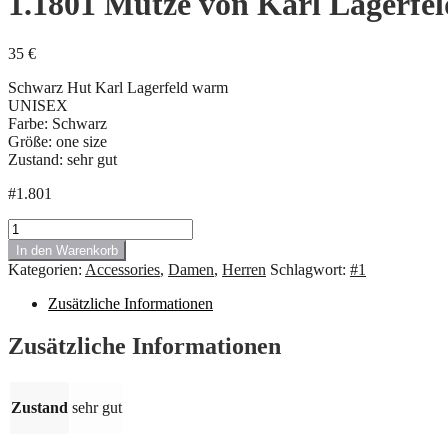
1.1801 Mütze von Karl Lagerfel
35
€
Schwarz Hut Karl Lagerfeld warm
UNISEX
Farbe: Schwarz
Größe: one size
Zustand: sehr gut
#1.801
1.1801
Mütze
In den Warenkorb
von
Kategorien:
Accessories
,
Damen
,
Herren
Schlagwort:
#1
Karl
Lagerfeld
Zusätzliche Informationen
One
Size
Zusätzliche Informationen
Menge
Zustand
sehr gut