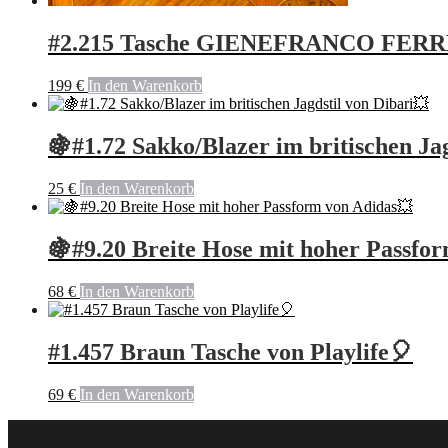
#2.215 Tasche GIENEFRANCO FERRE / 
199
€
In den Warenkorb
🍇#1.72 Sakko/Blazer im britischen Ja
25
€
In den Warenkorb
🍇#9.20 Breite Hose mit hoher Passfo
68
€
In den Warenkorb
#1.457 Braun Tasche von Playlife🎈
69
€
In den Warenkorb