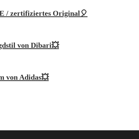
zertifiziertes Original🎈
gdstil von Dibari💥
rm von Adidas💥