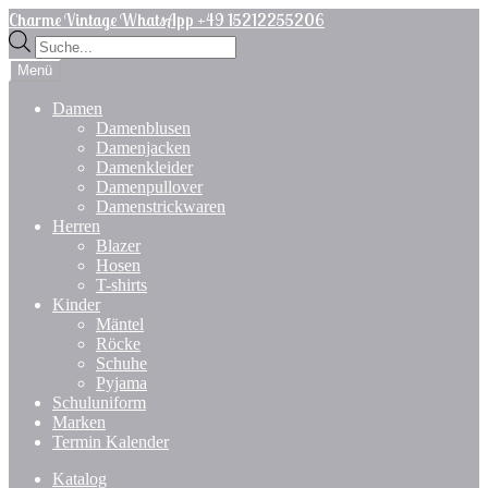
Zur
Zum
Charme Vintage WhatsApp +49 15212255206
Navigation
Inhalt
Products
springen
springen
search
Menü
Damen
Damenblusen
Damenjacken
Damenkleider
Damenpullover
Damenstrickwaren
Herren
Blazer
Hosen
T-shirts
Kinder
Mäntel
Röcke
Schuhe
Pyjama
Schuluniform
Marken
Termin Kalender
Katalog