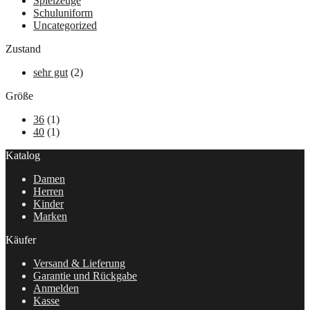
Spielzeuge
Schuluniform
Uncategorized
Zustand
sehr gut
(2)
Größe
36
(1)
40
(1)
Katalog
Damen
Herren
Kinder
Marken
Käufer
Versand & Lieferung
Garantie und Rückgabe
Anmelden
Kasse