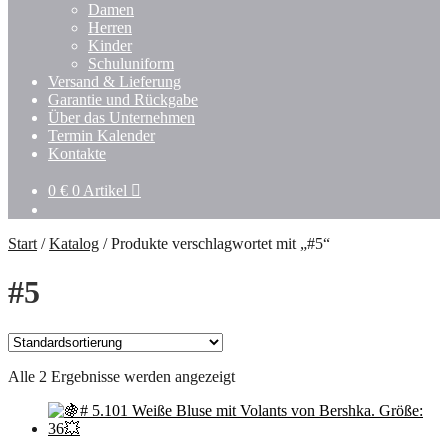
Damen
Herren
Kinder
Schuluniform
Versand & Lieferung
Garantie und Rückgabe
Über das Unternehmen
Termin Kalender
Kontakte
0
€
0 Artikel
Start
/
Katalog
/
Produkte verschlagwortet mit „#5“
#5
Alle 2 Ergebnisse werden angezeigt