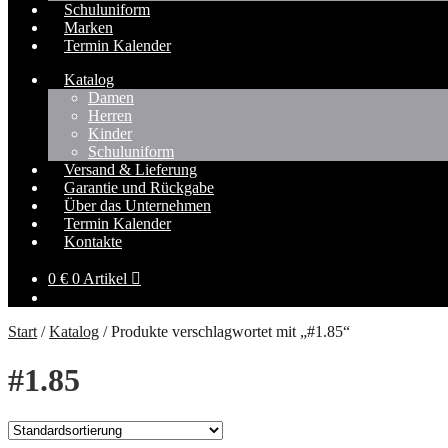
Schuluniform
Marken
Termin Kalender
Katalog
Damen
Herren
Kinder
Schuluniform
Versand & Lieferung
Garantie und Rückgabe
Über das Unternehmen
Termin Kalender
Kontakte
0
€
0 Artikel
Start
/
Katalog
/
Produkte verschlagwortet mit „#1.85“
#1.85