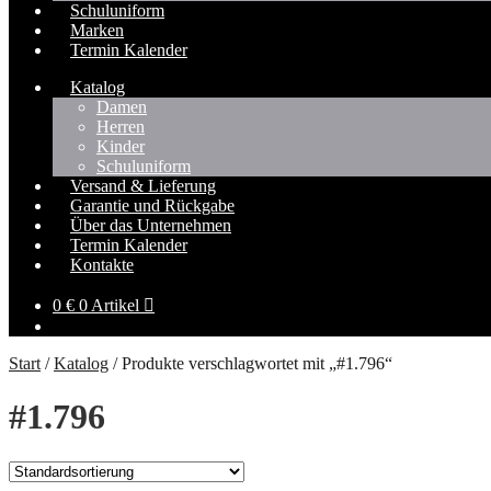
Schuluniform
Marken
Termin Kalender
Katalog
Damen
Herren
Kinder
Schuluniform
Versand & Lieferung
Garantie und Rückgabe
Über das Unternehmen
Termin Kalender
Kontakte
0
€
0 Artikel
Start
/
Katalog
/
Produkte verschlagwortet mit „#1.796“
#1.796