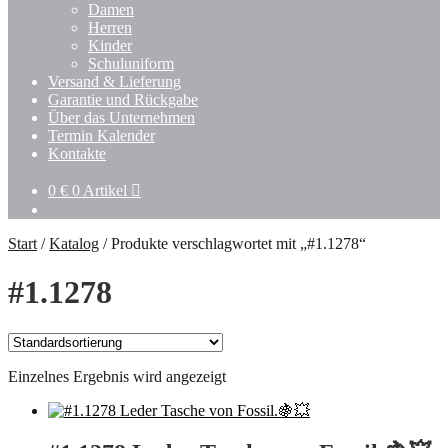
Damen
Herren
Kinder
Schuluniform
Versand & Lieferung
Garantie und Rückgabe
Über das Unternehmen
Termin Kalender
Kontakte
0
€
0 Artikel
Start
/
Katalog
/
Produkte verschlagwortet mit „#1.1278“
#1.1278
Einzelnes Ergebnis wird angezeigt