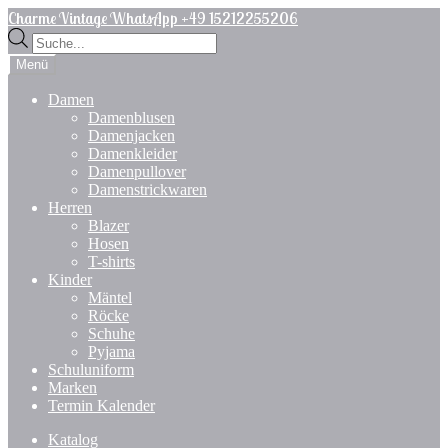
Zur
Zum
Charme Vintage WhatsApp +49 15212255206
Navigation
Inhalt
Products
springen
springen
search
Menü
Damen
Damenblusen
Damenjacken
Damenkleider
Damenpullover
Damenstrickwaren
Herren
Blazer
Hosen
T-shirts
Kinder
Mäntel
Röcke
Schuhe
Pyjama
Schuluniform
Marken
Termin Kalender
Katalog