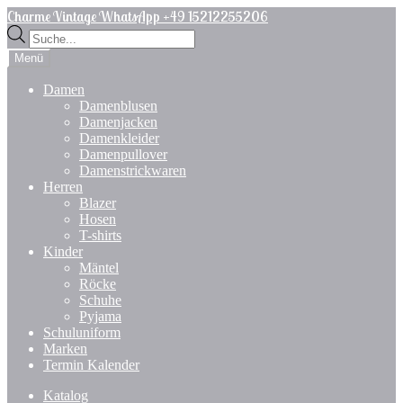
Zur
Zum
Charme Vintage WhatsApp +49 15212255206
Navigation
Inhalt
Products
springen
springen
search
Menü
Damen
Damenblusen
Damenjacken
Damenkleider
Damenpullover
Damenstrickwaren
Herren
Blazer
Hosen
T-shirts
Kinder
Mäntel
Röcke
Schuhe
Pyjama
Schuluniform
Marken
Termin Kalender
Katalog