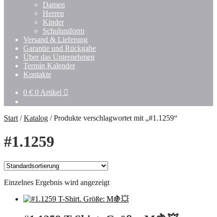
Damen
Herren
Kinder
Schuluniform
Versand & Lieferung
Garantie und Rückgabe
Über das Unternehmen
Termin Kalender
Kontakte
0
€
0 Artikel
Start
/
Katalog
/
Produkte verschlagwortet mit „#1.1259“
#1.1259
Einzelnes Ergebnis wird angezeigt