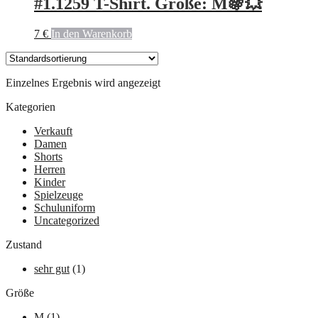
#1.1259 T-Shirt. Größe: M🍇💥
7
€
In den Warenkorb
Einzelnes Ergebnis wird angezeigt
Kategorien
Verkauft
Damen
Shorts
Herren
Kinder
Spielzeuge
Schuluniform
Uncategorized
Zustand
sehr gut
(1)
Größe
M
(1)