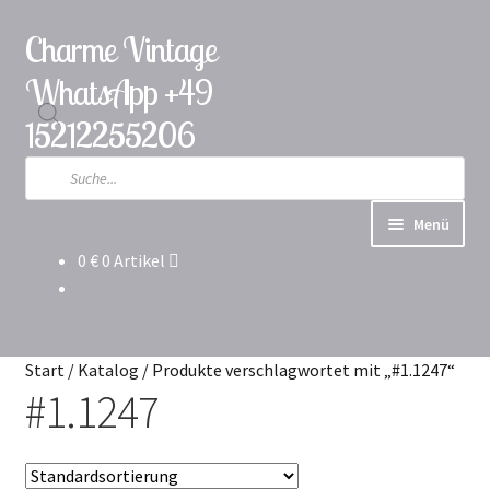
Charme Vintage
Zur
Zum
Navigation
Inhalt
WhatsApp +49
springen
springen
15212255206
Products
search
Menü
0
€
0 Artikel
Katalog
Versand & Lieferung
Start
/
Katalog
/
Produkte verschlagwortet mit „#1.1247“
Garantie und Rückgabe
#1.1247
Über das Unternehmen