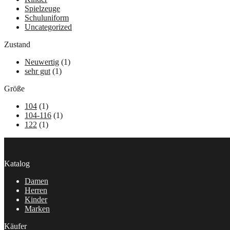
Spielzeuge
Schuluniform
Uncategorized
Zustand
Neuwertig
(1)
sehr gut
(1)
Größe
104
(1)
104-116
(1)
122
(1)
Katalog
Damen
Herren
Kinder
Marken
Käufer