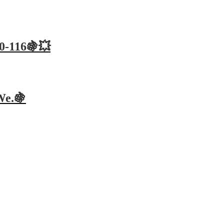
10-116🍇💥
We.🍇