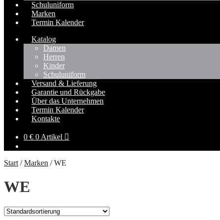
Schuluniform
Marken
Termin Kalender
Katalog
Damen
Herren
Kinder
Schuluniform
Versand & Lieferung
Garantie und Rückgabe
Über das Unternehmen
Termin Kalender
Kontakte
0
€
0 Artikel
Start
/
Marken
/
WE
WE