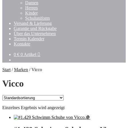
Damen
Herren
Kinder
Schuluniform
Versand & Lieferung
Garantie und Rückgabe
Über das Unternehmen
Termin Kalender
Kontakte
0
€
0 Artikel
Start
/
Marken
/
Vicco
Vicco
Einzelnes Ergebnis wird angezeigt