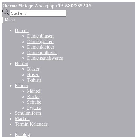
Zur
Zum
Charme Vintage WhatsApp +49 15212255206
Navigation
Inhalt
Products
springen
springen
search
Menü
Damen
Damenblusen
Damenjacken
Damenkleider
Damenpullover
Damenstrickwaren
Herren
Blazer
Hosen
T-shirts
Kinder
Mäntel
Röcke
Schuhe
Pyjama
Schuluniform
Marken
Termin Kalender
Katalog