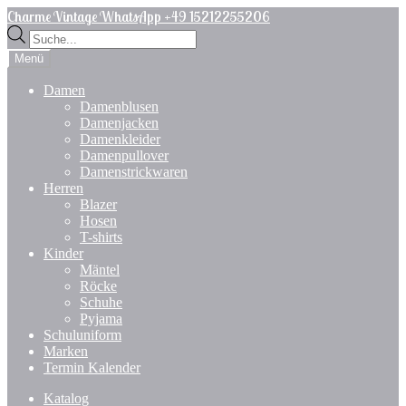
Zur
Zum
Charme Vintage WhatsApp +49 15212255206
Navigation
Inhalt
Products
springen
springen
search
Menü
Damen
Damenblusen
Damenjacken
Damenkleider
Damenpullover
Damenstrickwaren
Herren
Blazer
Hosen
T-shirts
Kinder
Mäntel
Röcke
Schuhe
Pyjama
Schuluniform
Marken
Termin Kalender
Katalog