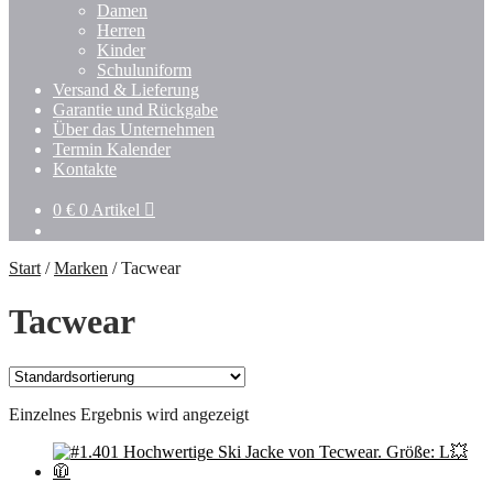
Damen
Herren
Kinder
Schuluniform
Versand & Lieferung
Garantie und Rückgabe
Über das Unternehmen
Termin Kalender
Kontakte
0
€
0 Artikel
Start
/
Marken
/
Tacwear
Tacwear
Einzelnes Ergebnis wird angezeigt