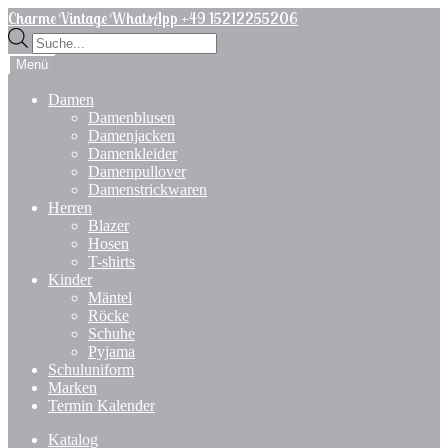
Zur
Zum
Charme Vintage WhatsApp +49 15212255206
Navigation
Inhalt
Products
springen
springen
search
Menü
Damen
Damenblusen
Damenjacken
Damenkleider
Damenpullover
Damenstrickwaren
Herren
Blazer
Hosen
T-shirts
Kinder
Mäntel
Röcke
Schuhe
Pyjama
Schuluniform
Marken
Termin Kalender
Katalog