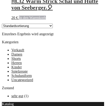
#8.32 Warm Strick Schal und Hütte
von Seeberger.🎈
20
€
In den Warenkorb
Einzelnes Ergebnis wird angezeigt
Kategorien
Verkauft
Damen
Shorts
Herren
Kinder
Spielzeuge
Schuluniform
Uncategorized
Zustand
sehr gut
(1)
Katalog