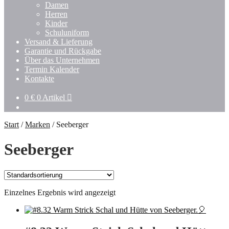
Damen
Herren
Kinder
Schuluniform
Versand & Lieferung
Garantie und Rückgabe
Über das Unternehmen
Termin Kalender
Kontakte
0
€
0 Artikel
Start
/
Marken
/
Seeberger
Seeberger
Einzelnes Ergebnis wird angezeigt