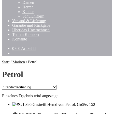
Untermenü
Damen
öffnen
Herren
Kinder
Schuluniform
Versand & Lieferung
Garantie und Rückgabe
Über das Unternehmen
Termin Kalender
Kontakte
0
€
0 Artikel
Start
/
Marken
/
Petrol
Petrol
Einzelnes Ergebnis wird angezeigt