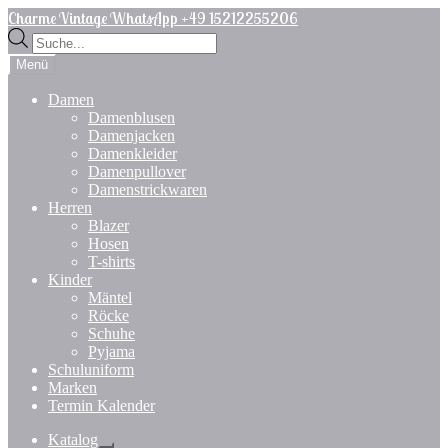
Zur
Zum
Charme Vintage WhatsApp +49 15212255206
Navigation
Inhalt
Products
springen
springen
search
Menü
Damen
Damenblusen
Damenjacken
Damenkleider
Damenpullover
Damenstrickwaren
Herren
Blazer
Hosen
T-shirts
Kinder
Mäntel
Röcke
Schuhe
Pyjama
Schuluniform
Marken
Termin Kalender
Katalog