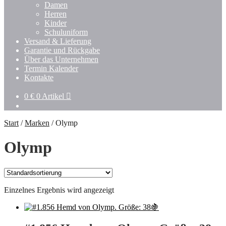
Damen
Herren
Kinder
Schuluniform
Versand & Lieferung
Garantie und Rückgabe
Über das Unternehmen
Termin Kalender
Kontakte
0
€
0 Artikel
Start
/
Marken
/
Olymp
Olymp
Einzelnes Ergebnis wird angezeigt