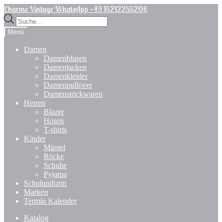
Zur
Zum
Charme Vintage WhatsApp +49 15212255206
Navigation
Inhalt
Products
springen
springen
search
Menü
Damen
Damenblusen
Damenjacken
Damenkleider
Damenpullover
Damenstrickwaren
Herren
Blazer
Hosen
T-shirts
Kinder
Mäntel
Röcke
Schuhe
Pyjama
Schuluniform
Marken
Termin Kalender
Katalog