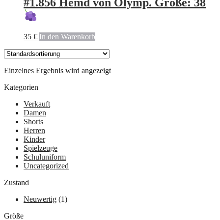
#1.856 Hemd von Olymp. Größe: 38
35
€
In den Warenkorb
Einzelnes Ergebnis wird angezeigt
Kategorien
Verkauft
Damen
Shorts
Herren
Kinder
Spielzeuge
Schuluniform
Uncategorized
Zustand
Neuwertig
(1)
Größe