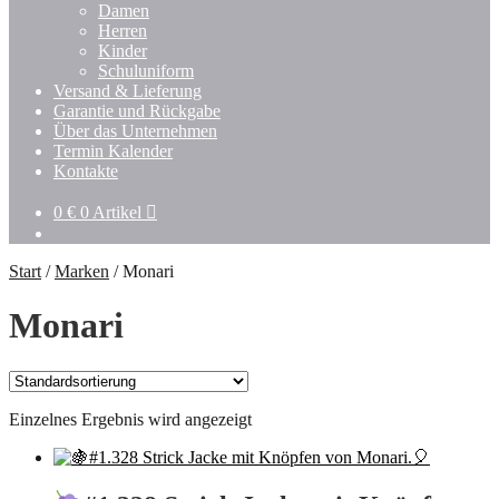
Damen
Herren
Kinder
Schuluniform
Versand & Lieferung
Garantie und Rückgabe
Über das Unternehmen
Termin Kalender
Kontakte
0
€
0 Artikel
Start
/
Marken
/
Monari
Monari
Einzelnes Ergebnis wird angezeigt