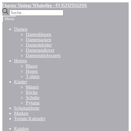
Zur
Zum
Charme Vintage WhatsApp +49 15212255206
Navigation
Inhalt
Products
springen
springen
search
Menü
Damen
Damenblusen
Damenjacken
Damenkleider
Damenpullover
Damenstrickwaren
Herren
Blazer
Hosen
T-shirts
Kinder
Mäntel
Röcke
Schuhe
Pyjama
Schuluniform
Marken
Termin Kalender
Katalog