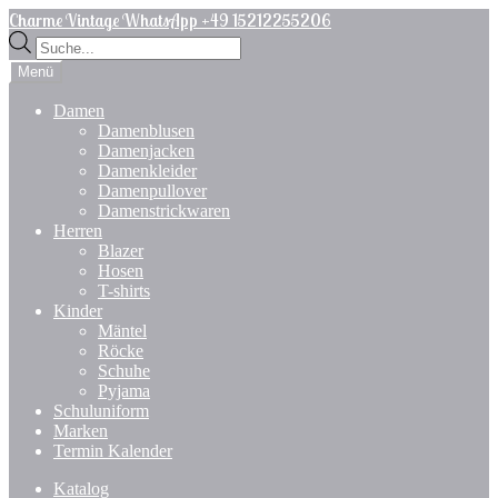
Zur
Zum
Charme Vintage WhatsApp +49 15212255206
Navigation
Inhalt
Products
springen
springen
search
Menü
Damen
Damenblusen
Damenjacken
Damenkleider
Damenpullover
Damenstrickwaren
Herren
Blazer
Hosen
T-shirts
Kinder
Mäntel
Röcke
Schuhe
Pyjama
Schuluniform
Marken
Termin Kalender
Katalog