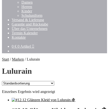
Damen
Herren
Kinder
Schuluniform
Versand & Lieferung
Garantie und Rückgabe
Über das Unternehmen
Termin Kalender
Kontakte
0
€
0 Artikel
Start
/
Marken
/
Lulurain
Lulurain
Einzelnes Ergebnis wird angezeigt