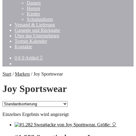
Damen
Herren
Kinder
Schuluniform
Versand & Lieferung
Garantie und Rückgabe
Über das Unternehmen
Termin Kalender
Kontakte
0
€
0 Artikel
Start
/
Marken
/
Joy Sportswear
Joy Sportswear
Einzelnes Ergebnis wird angezeigt