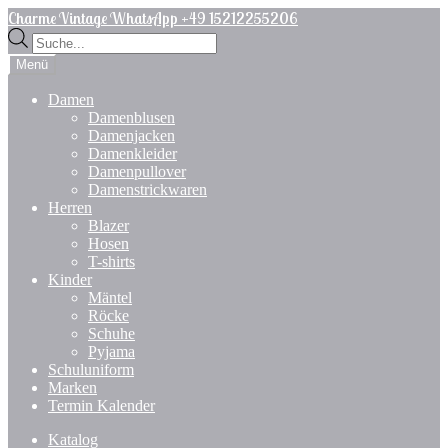
Zur
Zum
Charme Vintage WhatsApp +49 15212255206
Navigation
Inhalt
Products
springen
springen
search
Menü
Damen
Damenblusen
Damenjacken
Damenkleider
Damenpullover
Damenstrickwaren
Herren
Blazer
Hosen
T-shirts
Kinder
Mäntel
Röcke
Schuhe
Pyjama
Schuluniform
Marken
Termin Kalender
Katalog