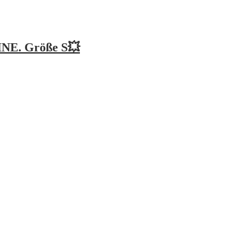
INE. Größe S💥