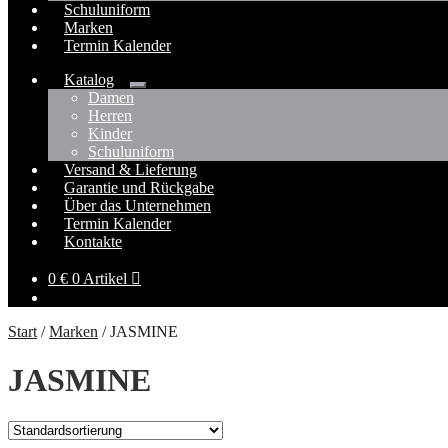
Schuluniform
Marken
Termin Kalender
Katalog
Untermenü
Damen
öffnen
Herren
Kinder
Schuluniform
Versand & Lieferung
Garantie und Rückgabe
Über das Unternehmen
Termin Kalender
Kontakte
0
€
0 Artikel
Start
/
Marken
/
JASMINE
JASMINE