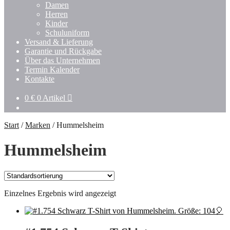
Damen
Herren
Kinder
Schuluniform
Versand & Lieferung
Garantie und Rückgabe
Über das Unternehmen
Termin Kalender
Kontakte
0
€
0 Artikel
Start
/
Marken
/
Hummelsheim
Hummelsheim
Einzelnes Ergebnis wird angezeigt