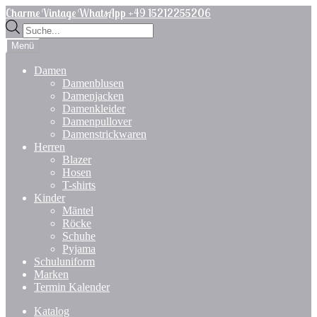
Zur
Zum
Charme Vintage WhatsApp +49 15212255206
Navigation
Inhalt
Products
springen
springen
search
Menü
Damen
Damenblusen
Damenjacken
Damenkleider
Damenpullover
Damenstrickwaren
Herren
Blazer
Hosen
T-shirts
Kinder
Mäntel
Röcke
Schuhe
Pyjama
Schuluniform
Marken
Termin Kalender
Katalog