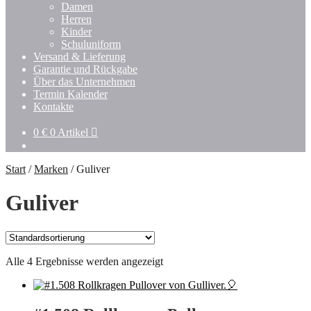
Damen
Herren
Kinder
Schuluniform
Versand & Lieferung
Garantie und Rückgabe
Über das Unternehmen
Termin Kalender
Kontakte
0
€
0 Artikel
Start
/
Marken
/
Guliver
Guliver
Alle 4 Ergebnisse werden angezeigt