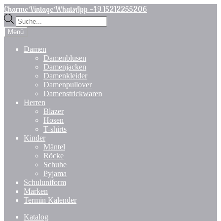
Zur
Zum
Charme Vintage WhatsApp +49 15212255206
Navigation
Inhalt
Products
springen
springen
search
Menü
Damen
Damenblusen
Damenjacken
Damenkleider
Damenpullover
Damenstrickwaren
Herren
Blazer
Hosen
T-shirts
Kinder
Mäntel
Röcke
Schuhe
Pyjama
Schuluniform
Marken
Termin Kalender
Katalog