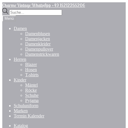
Zur
Zum
Charme Vintage WhatsApp +49 15212255206
Navigation
Inhalt
Products
springen
springen
search
Menü
Damen
Damenblusen
Damenjacken
Damenkleider
Damenpullover
Damenstrickwaren
Herren
Blazer
Hosen
T-shirts
Kinder
Mäntel
Röcke
Schuhe
Pyjama
Schuluniform
Marken
Termin Kalender
Katalog