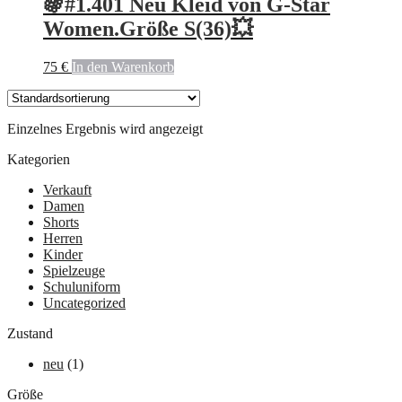
🍇#1.401 Neu Kleid von G-Star
Women.Größe S(36)💥
75
€
In den Warenkorb
Einzelnes Ergebnis wird angezeigt
Kategorien
Verkauft
Damen
Shorts
Herren
Kinder
Spielzeuge
Schuluniform
Uncategorized
Zustand
neu
(1)
Größe