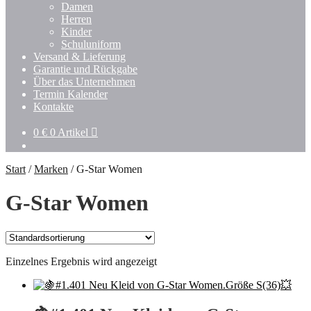
Damen
Herren
Kinder
Schuluniform
Versand & Lieferung
Garantie und Rückgabe
Über das Unternehmen
Termin Kalender
Kontakte
0
€
0 Artikel
Start
/
Marken
/
G-Star Women
G-Star Women
Einzelnes Ergebnis wird angezeigt