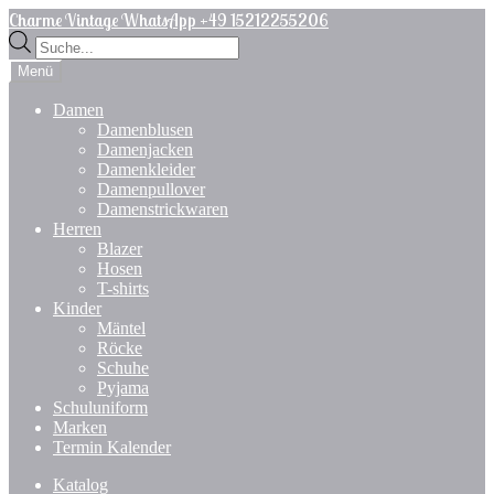
Zur
Zum
Charme Vintage WhatsApp +49 15212255206
Navigation
Inhalt
Products
springen
springen
search
Menü
Damen
Damenblusen
Damenjacken
Damenkleider
Damenpullover
Damenstrickwaren
Herren
Blazer
Hosen
T-shirts
Kinder
Mäntel
Röcke
Schuhe
Pyjama
Schuluniform
Marken
Termin Kalender
Katalog