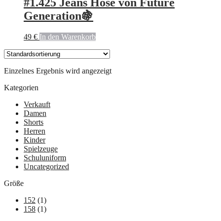
#1.425 Jeans Hose von Future
Generation🍇
49
€
In den Warenkorb
Einzelnes Ergebnis wird angezeigt
Kategorien
Verkauft
Damen
Shorts
Herren
Kinder
Spielzeuge
Schuluniform
Uncategorized
Größe
152
(1)
158
(1)