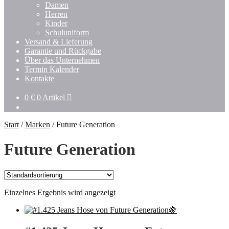
Damen
Herren
Kinder
Schuluniform
Versand & Lieferung
Garantie und Rückgabe
Über das Unternehmen
Termin Kalender
Kontakte
0
€
0 Artikel
Start
/
Marken
/
Future Generation
Future Generation
Einzelnes Ergebnis wird angezeigt