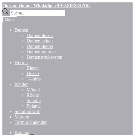
Zur
Zum
Charme Vintage WhatsApp +49 15212255206
Navigation
Inhalt
Products
springen
springen
search
Menü
Damen
Damenblusen
Damenjacken
Damenkleider
Damenpullover
Damenstrickwaren
Herren
Blazer
Hosen
T-shirts
Kinder
Mäntel
Röcke
Schuhe
Pyjama
Schuluniform
Marken
Termin Kalender
Katalog