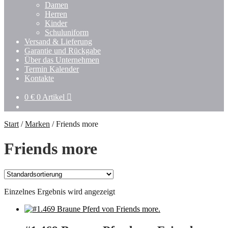
Untermenü
Damen
öffnen
Herren
Kinder
Schuluniform
Versand & Lieferung
Garantie und Rückgabe
Über das Unternehmen
Termin Kalender
Kontakte
0
€
0 Artikel
Start
/
Marken
/
Friends more
Friends more
Einzelnes Ergebnis wird angezeigt