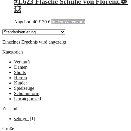
#1.623 Flasche Schuhe von Florenz.🍇
💥
Ursprünglicher
Aktueller
Angebot!
40
€
30
€
In den Warenkorb
Preis
Preis
war:
ist:
40 €
30 €.
Einzelnes Ergebnis wird angezeigt
Kategorien
Verkauft
Damen
Shorts
Herren
Kinder
Spielzeuge
Schuluniform
Uncategorized
Zustand
sehr gut
(1)
Größe