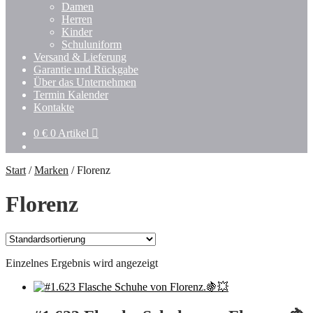
Untermenü
Damen
öffnen
Herren
Kinder
Schuluniform
Versand & Lieferung
Garantie und Rückgabe
Über das Unternehmen
Termin Kalender
Kontakte
0
€
0 Artikel
Start
/
Marken
/
Florenz
Florenz
Einzelnes Ergebnis wird angezeigt