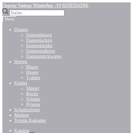
Zur
Zum
Charme Vintage WhatsApp +49 15212255206
Navigation
Inhalt
Products
springen
springen
search
Menü
Damen
Damenblusen
Damenjacken
Damenkleider
Damenpullover
Damenstrickwaren
Herren
Blazer
Hosen
T-shirts
Kinder
Mäntel
Röcke
Schuhe
Pyjama
Schuluniform
Marken
Termin Kalender
Katalog