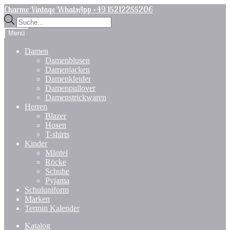
Zur
Zum
Charme Vintage WhatsApp +49 15212255206
Navigation
Inhalt
Products
springen
springen
search
Menü
Damen
Damenblusen
Damenjacken
Damenkleider
Damenpullover
Damenstrickwaren
Herren
Blazer
Hosen
T-shirts
Kinder
Mäntel
Röcke
Schuhe
Pyjama
Schuluniform
Marken
Termin Kalender
Katalog