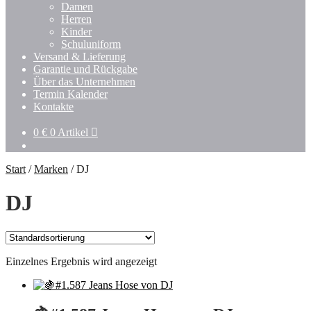
Damen
Herren
Kinder
Schuluniform
Versand & Lieferung
Garantie und Rückgabe
Über das Unternehmen
Termin Kalender
Kontakte
0
€
0 Artikel
Start
/
Marken
/
DJ
DJ
Einzelnes Ergebnis wird angezeigt