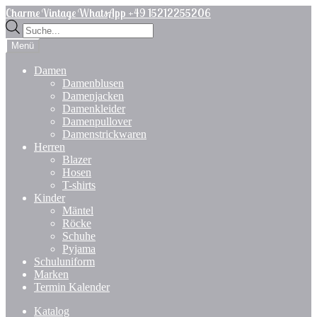
Zur
Zum
Charme Vintage WhatsApp +49 15212255206
Navigation
Inhalt
Products
springen
springen
search
Menü
Damen
Damenblusen
Damenjacken
Damenkleider
Damenpullover
Damenstrickwaren
Herren
Blazer
Hosen
T-shirts
Kinder
Mäntel
Röcke
Schuhe
Pyjama
Schuluniform
Marken
Termin Kalender
Katalog