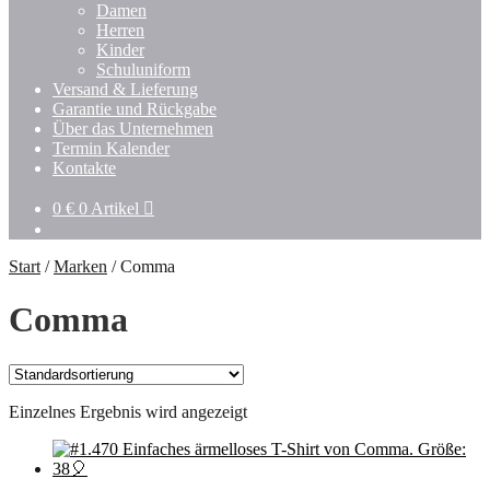
Damen
Herren
Kinder
Schuluniform
Versand & Lieferung
Garantie und Rückgabe
Über das Unternehmen
Termin Kalender
Kontakte
0
€
0 Artikel
Start
/
Marken
/
Comma
Comma
Einzelnes Ergebnis wird angezeigt