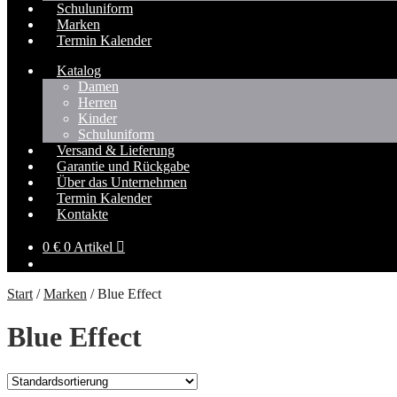
Schuluniform
Marken
Termin Kalender
Katalog
Damen
Herren
Kinder
Schuluniform
Versand & Lieferung
Garantie und Rückgabe
Über das Unternehmen
Termin Kalender
Kontakte
0
€
0 Artikel
Start
/
Marken
/
Blue Effect
Blue Effect