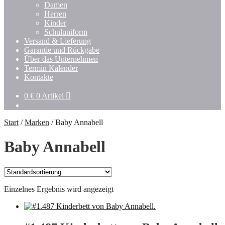
Damen
Herren
Kinder
Schuluniform
Versand & Lieferung
Garantie und Rückgabe
Über das Unternehmen
Termin Kalender
Kontakte
0
€
0 Artikel
Start
/
Marken
/
Baby Annabell
Baby Annabell
Einzelnes Ergebnis wird angezeigt