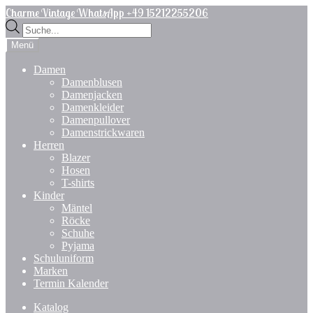
Zur
Zum
Charme Vintage WhatsApp +49 15212255206
Navigation
Inhalt
Products
springen
springen
search
Menü
Damen
Damenblusen
Damenjacken
Damenkleider
Damenpullover
Damenstrickwaren
Herren
Blazer
Hosen
T-shirts
Kinder
Mäntel
Röcke
Schuhe
Pyjama
Schuluniform
Marken
Termin Kalender
Katalog