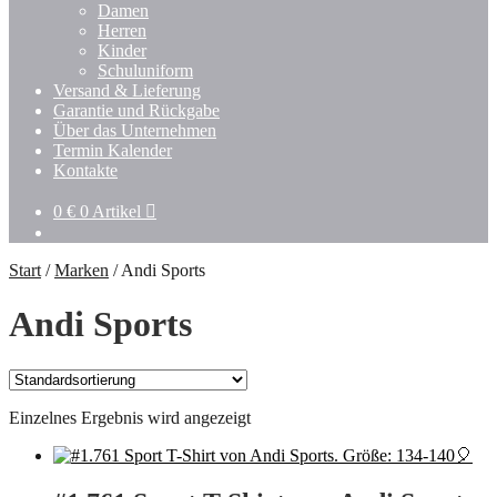
Damen
Herren
Kinder
Schuluniform
Versand & Lieferung
Garantie und Rückgabe
Über das Unternehmen
Termin Kalender
Kontakte
0
€
0 Artikel
Start
/
Marken
/
Andi Sports
Andi Sports
Einzelnes Ergebnis wird angezeigt