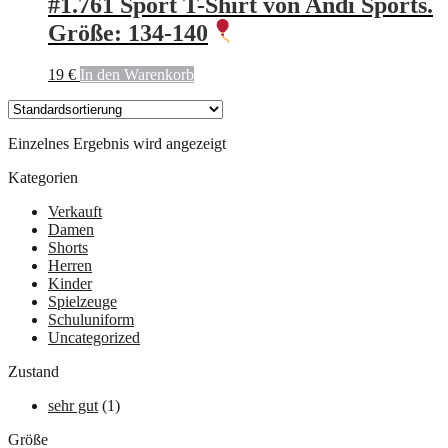
#1.761 Sport T-Shirt von Andi Sports.
Größe: 134-140
19
€
In den Warenkorb
Einzelnes Ergebnis wird angezeigt
Kategorien
Verkauft
Damen
Shorts
Herren
Kinder
Spielzeuge
Schuluniform
Uncategorized
Zustand
sehr gut
(1)
Größe