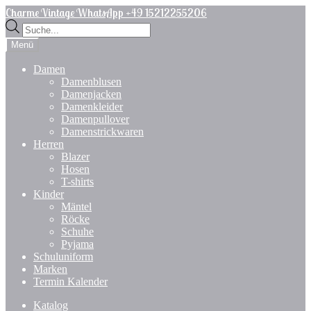
Zur
Zum
Charme Vintage WhatsApp +49 15212255206
Navigation
Inhalt
Products
springen
springen
search
Menü
Damen
Damenblusen
Damenjacken
Damenkleider
Damenpullover
Damenstrickwaren
Herren
Blazer
Hosen
T-shirts
Kinder
Mäntel
Röcke
Schuhe
Pyjama
Schuluniform
Marken
Termin Kalender
Katalog