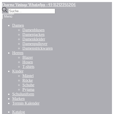
Zur
Zum
Charme Vintage WhatsApp +49 15212255206
Navigation
Inhalt
Products
springen
springen
search
Menü
Damen
Damenblusen
Damenjacken
Damenkleider
Damenpullover
Damenstrickwaren
Herren
Blazer
Hosen
T-shirts
Kinder
Mäntel
Röcke
Schuhe
Pyjama
Schuluniform
Marken
Termin Kalender
Katalog