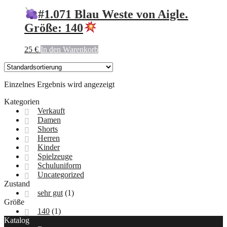
#1.071 Blau Weste von Aigle.
Größe: 140
25
€
In den Warenkorb
Einzelnes Ergebnis wird angezeigt
Kategorien
Verkauft
Damen
Shorts
Herren
Kinder
Spielzeuge
Schuluniform
Uncategorized
Zustand
sehr gut
(1)
Größe
140
(1)
Katalog