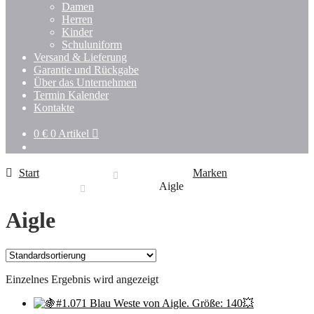
Damen
Herren
Kinder
Schuluniform
Versand & Lieferung
Garantie und Rückgabe
Über das Unternehmen
Termin Kalender
Kontakte
0
€
0 Artikel
Start
Marken
Aigle
Aigle
Einzelnes Ergebnis wird angezeigt