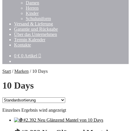
Damen
Herren
Kinder
Schuluniform
Versand & Lieferung
Garantie und Rückgabe
Über das Unternehmen
Termin Kalender
Kontakte
0
€
0 Artikel
Start
/
Marken
/
10 Days
10 Days
Einzelnes Ergebnis wird angezeigt