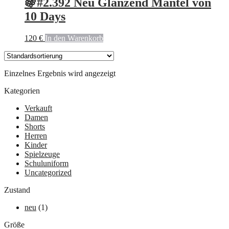
🍇#2.392 Neu Glänzend Mantel von
10 Days
120
€
In den Warenkorb
Einzelnes Ergebnis wird angezeigt
Kategorien
Verkauft
Damen
Shorts
Herren
Kinder
Spielzeuge
Schuluniform
Uncategorized
Zustand
neu
(1)
Größe