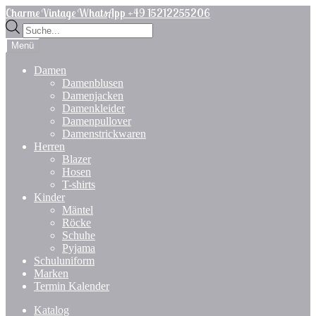
Zur
Zum
Charme Vintage WhatsApp +49 15212255206
Navigation
Inhalt
Products
springen
springen
search
Menü
Damen
Damenblusen
Damenjacken
Damenkleider
Damenpullover
Damenstrickwaren
Herren
Blazer
Hosen
T-shirts
Kinder
Mäntel
Röcke
Schuhe
Pyjama
Schuluniform
Marken
Termin Kalender
Katalog