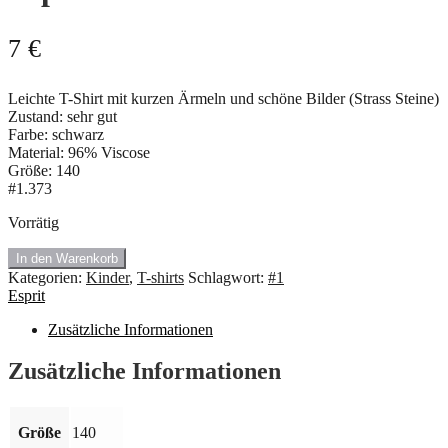
7
€
Leichte T-Shirt mit kurzen Ärmeln und schöne Bilder (Strass Steine)
Zustand: sehr gut
Farbe: schwarz
Material: 96% Viscose
Größe: 140
#1.373
Vorrätig
🍇
In den Warenkorb
#1.373
Kategorien:
Kinder
,
T-shirts
Schlagwort:
#1
Leichte
Esprit
T-
Shirt
Zusätzliche Informationen
von
Esprit.
Zusätzliche Informationen
Größe:
140
Menge
Größe
140