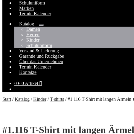
Schuluniform
Marken
Termin Kalender
Katalog
Untermenü
Damen
öffnen
Herren
Kinder
Schuluniform
Versand & Lieferung
Garantie und Rückgabe
Über das Unternehmen
Termin Kalender
Kontakte
0
€
0 Artikel
Start
/
Katalog
/
Kinder
/
T-shirts
/
#1.116 T-Shirt mit langen Ärmeln 
#1.116 T-Shirt mit langen Ärme