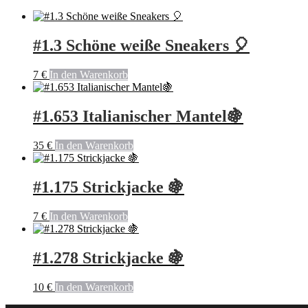
#1.3 Schöne weiße Sneakers 🎈
7
€
In den Warenkorb
#1.653 Italianischer Mantel🍇
35
€
In den Warenkorb
#1.175 Strickjacke 🍇
7
€
In den Warenkorb
#1.278 Strickjacke 🍇
10
€
In den Warenkorb