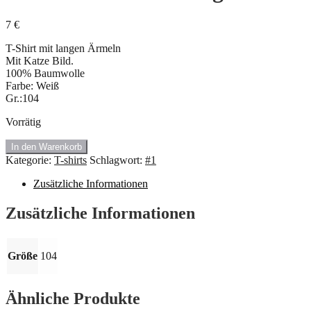
7
€
T-Shirt mit langen Ärmeln
Mit Katze Bild.
100% Baumwolle
Farbe: Weiß
Gr.:104
Vorrätig
#1.116
In den Warenkorb
T-
Kategorie:
T-shirts
Schlagwort:
#1
Shirt
mit
Zusätzliche Informationen
langen
Ärmeln
Zusätzliche Informationen
🍇
Menge
Größe
104
Ähnliche Produkte