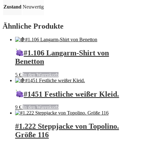
Zustand
Neuwertig
Ähnliche Produkte
#1.106 Langarm-Shirt von
Benetton
5
€
In den Warenkorb
#1451 Festliche weißer Kleid.
9
€
In den Warenkorb
#1.222 Steppjacke von Topolino.
Größe 116