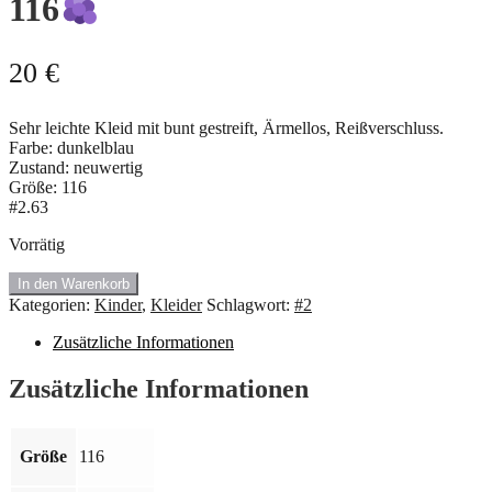
116
20
€
Sehr leichte Kleid mit bunt gestreift, Ärmellos, Reißverschluss.
Farbe: dunkelblau
Zustand: neuwertig
Größe: 116
#2.63
Vorrätig
#2.63
In den Warenkorb
Ärmellos
Kategorien:
Kinder
,
Kleider
Schlagwort:
#2
Kleid.
Größe
Zusätzliche Informationen
116
Zusätzliche Informationen
Menge
Größe
116