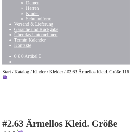
Damen
Herren
Kinder
Schuluniform
Versand & Lieferung
Garantie und Rückgabe
Über das Unternehmen
Termin Kalender
Kontakte
0
€
0 Artikel
Start
/
Katalog
/
Kinder
/
Kleider
/
#2.63 Ärmellos Kleid. Größe 116
#2.63 Ärmellos Kleid. Größe