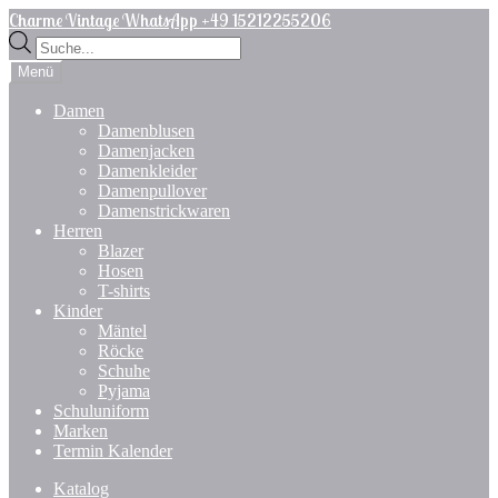
Zur
Zum
Charme Vintage WhatsApp +49 15212255206
Navigation
Inhalt
Products
springen
springen
search
Menü
Damen
Damenblusen
Damenjacken
Damenkleider
Damenpullover
Damenstrickwaren
Herren
Blazer
Hosen
T-shirts
Kinder
Mäntel
Röcke
Schuhe
Pyjama
Schuluniform
Marken
Termin Kalender
Katalog