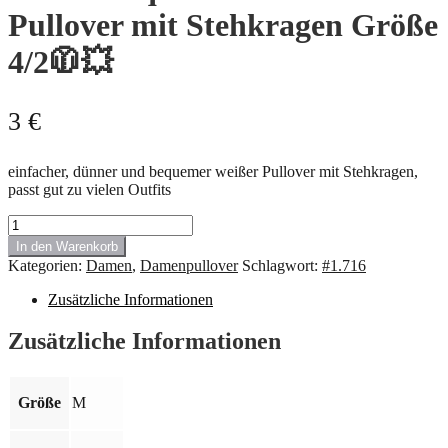
Pullover mit Stehkragen Größe
4/2🧥💥
3
€
einfacher, dünner und bequemer weißer Pullover mit Stehkragen,
passt gut zu vielen Outfits
#1.716
Bequemer
In den Warenkorb
weißer
Kategorien:
Damen
,
Damenpullover
Schlagwort:
#1.716
Pullover
mit
Zusätzliche Informationen
Stehkragen
Größe
Zusätzliche Informationen
4/2
🧥
💥
Menge
Größe
M