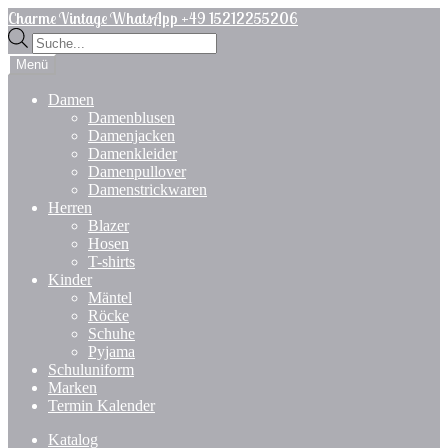
Zur
Zum
Charme Vintage WhatsApp +49 15212255206
Navigation
Inhalt
Products
springen
springen
search
Menü
Damen
Damenblusen
Damenjacken
Damenkleider
Damenpullover
Damenstrickwaren
Herren
Blazer
Hosen
T-shirts
Kinder
Mäntel
Röcke
Schuhe
Pyjama
Schuluniform
Marken
Termin Kalender
Katalog