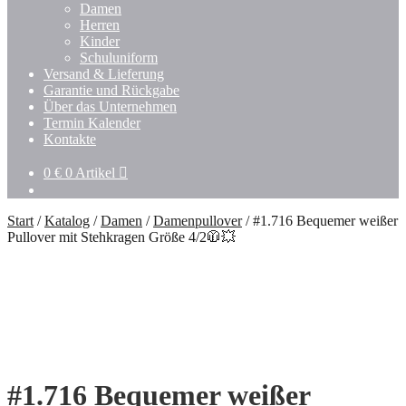
Damen
Herren
Kinder
Schuluniform
Versand & Lieferung
Garantie und Rückgabe
Über das Unternehmen
Termin Kalender
Kontakte
0
€
0 Artikel
Start
/
Katalog
/
Damen
/
Damenpullover
/
#1.716 Bequemer weißer
Pullover mit Stehkragen Größe 4/2🧥💥
#1.716 Bequemer weißer