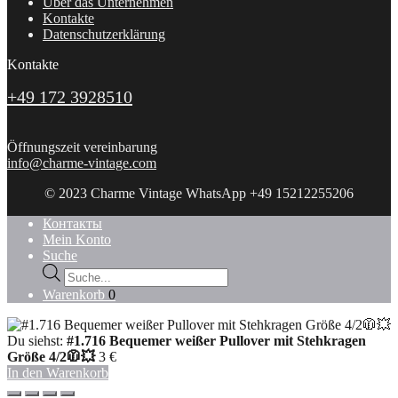
Über das Unternehmen
Kontakte
Datenschutzerklärung
Kontakte
+49 172 3928510
Öffnungszeit vereinbarung
info@charme-vintage.com
© 2023 Charme Vintage WhatsApp +49 15212255206
Контакты
Mein Konto
Suche
Products
search
Warenkorb
0
Du siehst:
#1.716 Bequemer weißer Pullover mit Stehkragen
Größe 4/2🧥💥
3
€
In den Warenkorb