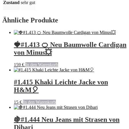
Zustand
sehr gut
Ähnliche Produkte
🍓#1.413 🍊 Neu Baumwolle Cardigan
von Minus💥
159
€
In den Warenkorb
#1.415 Khaki Leichte Jacke von
H&M🎈
15
€
In den Warenkorb
🍇#1.444 Neu Jeans mit Strasen von
Dibari