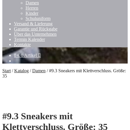
Damen
Herren
Kinder
Schuluniform
Versand & Lieferung
Garantie und Rückgabe
Über das Unternehmen
Termin Kalender
Kontakte
0
€
0 Artikel
Start
/
Katalog
/
Damen
/
#9.3 Sneakers mit Klettverschluss. Größe:
35
#9.3 Sneakers mit
Klettverschluss. Größe: 35