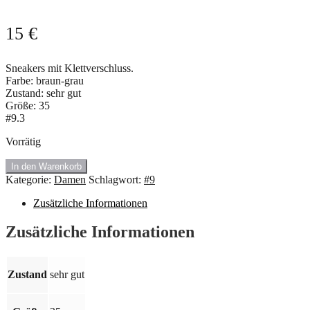
15
€
Sneakers mit Klettverschluss.
Farbe: braun-grau
Zustand: sehr gut
Größe: 35
#9.3
Vorrätig
#9.3
In den Warenkorb
Sneakers
Kategorie:
Damen
Schlagwort:
#9
mit
Klettverschluss.
Zusätzliche Informationen
Größe:
35
Zusätzliche Informationen
Menge
Zustand
sehr gut