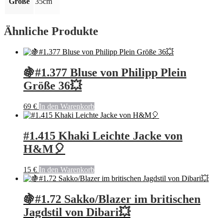
Größe
35cm
Ähnliche Produkte
🍇#1.377 Bluse von Philipp Plein
Größe 36💥
69
€
In den Warenkorb
#1.415 Khaki Leichte Jacke von
H&M🎈
15
€
In den Warenkorb
🍇#1.72 Sakko/Blazer im britischen
Jagdstil von Dibari💥