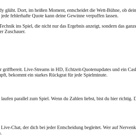
Handy glüht. Dort, im heißen Moment, entscheidet die Wett‑Bühne, ob de
, jede fehlerhafte Quote kann deine Gewinne verpuffen lassen.
echnik ins Spiel, die nicht nur das Ergebnis anzeigt, sondern das ganz
der Zuschauer.
r griffbereit. Live‑Streams in HD, Echtzeit‑Quotenupdates und ein Cash‑
pft, bekommt ein starkes Rückgrat für jede Spielminute.
ds laufen parallel zum Spiel. Wenn du Zahlen liebst, bist du hier ric
ve‑Chat, der dich bei jeder Entscheidung begleitet. Wer auf Nervenkitze
.