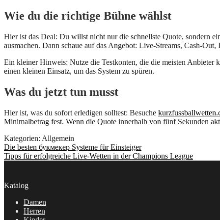
Wie du die richtige Bühne wählst
Hier ist das Deal: Du willst nicht nur die schnellste Quote, sondern
ausmachen. Dann schaue auf das Angebot: Live‑Streams, Cash‑Out, In‑P
Ein kleiner Hinweis: Nutze die Testkonten, die die meisten Anbieter ko
einen kleinen Einsatz, um das System zu spüren.
Was du jetzt tun musst
Hier ist, was du sofort erledigen solltest: Besuche
kurzfussballwetten
Minimalbetrag fest. Wenn die Quote innerhalb von fünf Sekunden aktual
Kategorien: Allgemein
Beitragsnavigation
Vorheriger
Die besten букмекер Systeme für Einsteiger
Beitrag:
Nächster
Tipps für erfolgreiche Live‑Wetten in der Champions League
Beitrag:
Katalog
Damen
Herren
Kinder