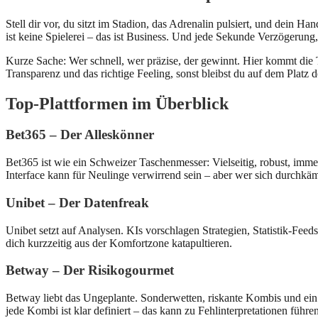
Stell dir vor, du sitzt im Stadion, das Adrenalin pulsiert, und dein 
ist keine Spielerei – das ist Business. Und jede Sekunde Verzögerung
Kurze Sache: Wer schnell, wer präzise, der gewinnt. Hier kommt die T
Transparenz und das richtige Feeling, sonst bleibst du auf dem Platz 
Top‑Plattformen im Überblick
Bet365 – Der Alleskönner
Bet365 ist wie ein Schweizer Taschenmesser: Vielseitig, robust, imme
Interface kann für Neulinge verwirrend sein – aber wer sich durchkäm
Unibet – Der Datenfreak
Unibet setzt auf Analysen. KIs vorschlagen Strategien, Statistik‑Fee
dich kurzzeitig aus der Komfortzone katapultieren.
Betway – Der Risikogourmet
Betway liebt das Ungeplante. Sonderwetten, riskante Kombis und ein Li
jede Kombi ist klar definiert – das kann zu Fehlinterpretationen führen