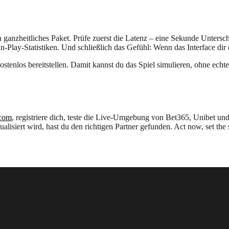
 ein ganzheitliches Paket. Prüfe zuerst die Latenz – eine Sekunde Unte
lay‑Statistiken. Und schließlich das Gefühl: Wenn das Interface dir das
stenlos bereitstellen. Damit kannst du das Spiel simulieren, ohne echte
.com
, registriere dich, teste die Live‑Umgebung von Bet365, Unibet un
isiert wird, hast du den richtigen Partner gefunden. Act now, set the st