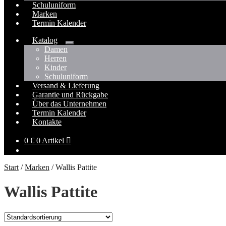
Schuluniform
Marken
Termin Kalender
Katalog
Untermenü
Damen
öffnen
Herren
Kinder
Schuluniform
Versand & Lieferung
Garantie und Rückgabe
Über das Unternehmen
Termin Kalender
Kontakte
0
€
0 Artikel
Start
/
Marken
/
Wallis Pattite
Wallis Pattite